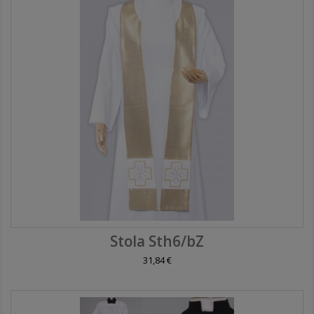
Stola Sth6/bZ
31,84 €