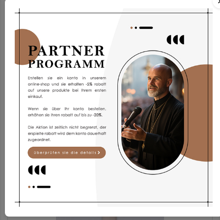
Albe Ap1g-3
187,97 €