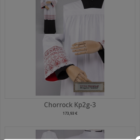
Chorrock Kp2g-3
173,93 €