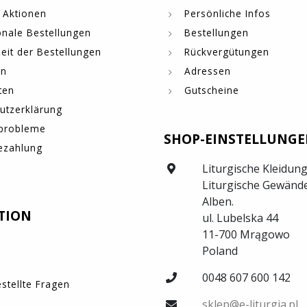
 Aktionen
Persönliche Infos
onale Bestellungen
Bestellungen
eit der Bestellungen
Rückvergütungen
en
Adressen
ten
Gutscheine
utzerklärung
probleme
SHOP-EINSTELLUNG
ezahlung
Liturgische Kleidung
Liturgische Gewände
Alben.
TION
ul. Lubelska 44
11-700 Mrągowo
Poland
0048 607 600 142
stellte Fragen
sklep@e-liturgia.pl