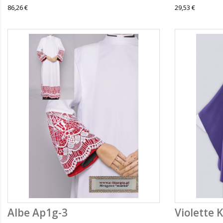
86,26 €
29,53 €
Albe Ap1g-3
Violette K