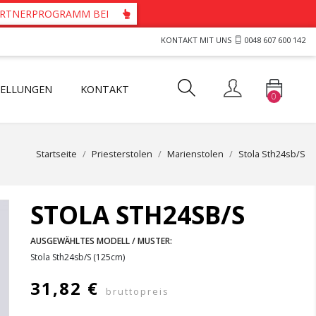
PARTNERPROGRAMM BEI
KONTAKT MIT UNS
0048 607 600 142
TELLUNGEN
KONTAKT
0
ts und Westen für Priester
tartücher mit durchbrochenem Motiv
her mit Guipure-Spitze
Startseite
Priesterstolen
Marienstolen
Stola Sth24sb/S
STOLA STH24SB/S
AUSGEWÄHLTES MODELL / MUSTER:
Stola Sth24sb/S (125cm)
31,82 €
bruttopreis