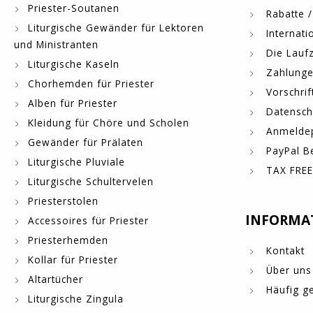
Priester-Soutanen
Rabatte /
Liturgische Gewänder für Lektoren
Internati
und Ministranten
Die Laufz
Liturgische Kaseln
Zahlung
Chorhemden für Priester
Vorschrif
Alben für Priester
Datensch
Kleidung für Chöre und Scholen
Anmelde
Gewänder für Prälaten
PayPal B
Liturgische Pluviale
TAX FREE
Liturgische Schultervelen
Priesterstolen
INFORMA
Accessoires für Priester
Priesterhemden
Kontakt
Kollar für Priester
Über uns
Altartücher
Häufig ge
Liturgische Zingula