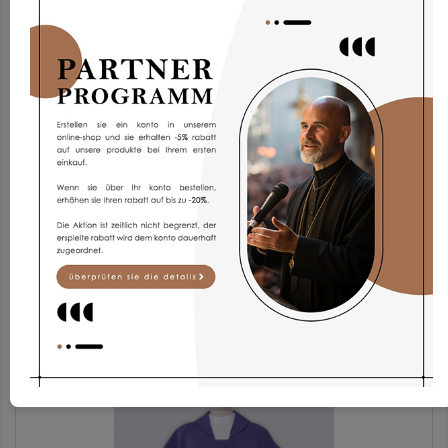
Albe Ap1g-3
187,97 €