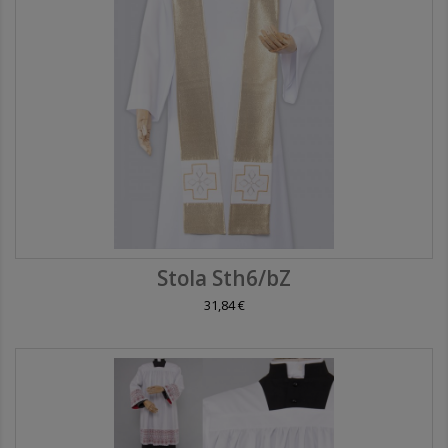
Stola Sth6/bZ
31,84 €