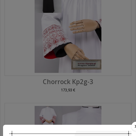
Chorrock Kp2g-3
173,93 €