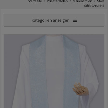
Startseite
Priesterstolen
Marienstolen
Stola
SthM2An/nHB
Kategorien anzeigen