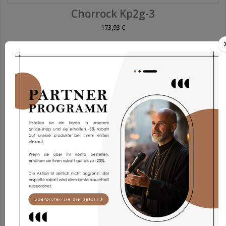
Chorrock Kp2g-3
173,93 €