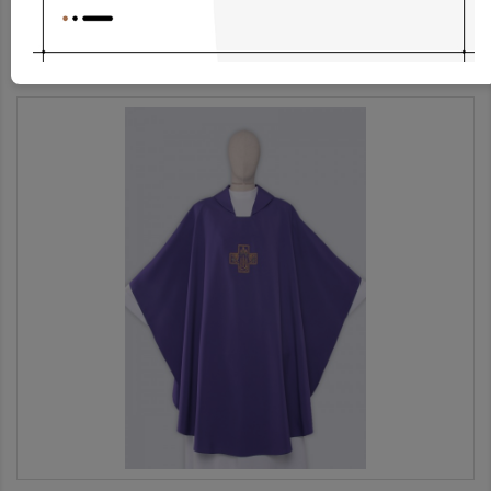
Albe Ap1g-3
187,97 €