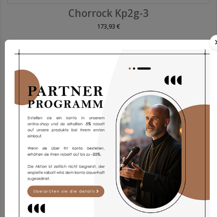
Chorrock Kp2g-3
173,93 €