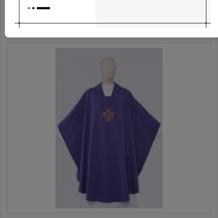
Albe Ap1g-3
187,97 €