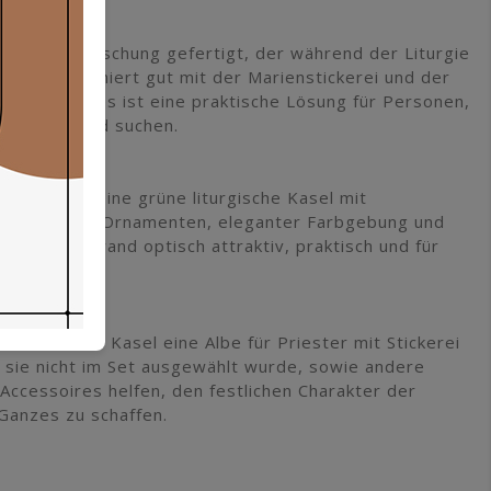
 oder Wollmischung gefertigt, der während der Liturgie
erial harmoniert gut mit der Marienstickerei und der
cheint. Dies ist eine praktische Lösung für Personen,
cheinungsbild suchen.
sonen, die eine grüne liturgische Kasel mit
on gestickten Ornamenten, eleganter Farbgebung und
t dieses Gewand optisch attraktiv, praktisch und für
es sich, zur Kasel eine Albe für Priester mit Stickerei
 sie nicht im Set ausgewählt wurde, sowie andere
ccessoires helfen, den festlichen Charakter der
Ganzes zu schaffen.