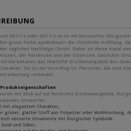
HREIBUNG
sel Gh11/z oder Gh11/z-w ist ein klassisches liturgische
 Die grüne Farbe symbolisiert die christliche Hoffnung, 
der täglichen Nachfolge Christi. Daher ist diese Kasel ei
tszeit, der Fastenzeit und der Osterzeit. Gestickte Orn
n Kirche betonen das feierliche Erscheinungsbild des Gew
Charakter. Sie ist ein Vorschlag für Personen, die eine Ka
 Verarbeitung verbindet.
 Produkteigenschaften
urde mit Blick auf ein festliches Erscheinungsbild, litur
ewandes entworfen.
l mit elegantem Charakter,
er grüner, glatter Stoff aus Polyester oder Wollmischung, de
 reich verzierte Ornamente mit liturgischer Symbolik
n Gold und Silber,
Verzierung auf der Vorder- und Rückseite,