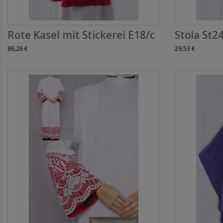
Rote Kasel mit Stickerei E18/c
Stola St2
86,26 €
29,53 €