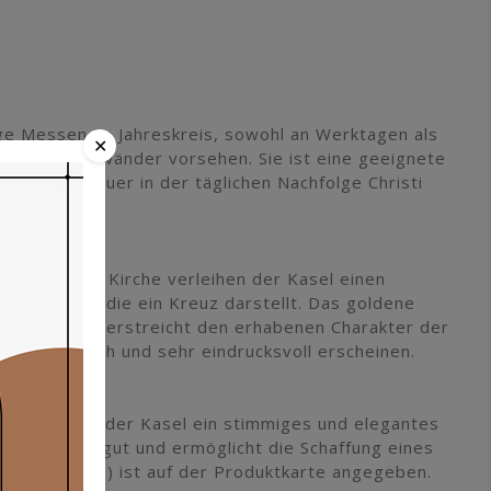
ige Messen im Jahreskreis, sowohl an Werktagen als
✕
Farbe der Gewänder vorsehen. Sie ist eine geeignete
n und Ausdauer in der täglichen Nachfolge Christi
atholischen Kirche verleihen der Kasel einen
rei verziert, die ein Kreuz darstellt. Das goldene
d ab und unterstreicht den erhabenen Charakter der
sch, ästhetisch und sehr eindrucksvoll erscheinen.
lich, die mit der Kasel ein stimmiges und elegantes
des Gewandes gut und ermöglicht die Schaffung eines
h11/z (125 cm) ist auf der Produktkarte angegeben.