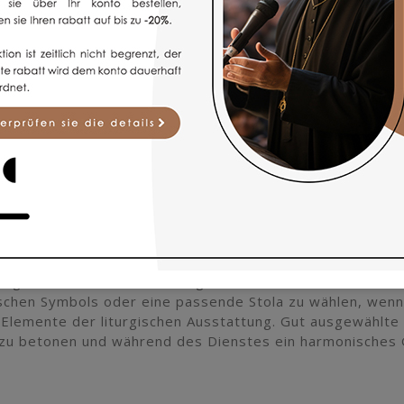
rde aus einem ästhetischen, glatten Stoff aus Polyester
d den feierlichen Charakter des Gewandes betont. Das Mat
rbkomposition, wodurch die Kasel stimmig und elegant ers
urgisches Gewand mit einem erhabenen und gepflegten Ers
e Kasel wählen?
11/z oder Gh11/z -w ist ein sehr guter Vorschlag für Per
, feierlichem Erscheinungsbild suchen. Die Verbindung v
eit, das Modell im Set mit einer Stola zu bestellen, mach
ebrationen im Laufe des liturgischen Jahres geeignet.
sel dazukaufen?
iges und ästhetisches liturgisches Set zu schaffen, lohnt 
gischen Symbols oder eine passende Stola zu wählen, wenn
Elemente der liturgischen Ausstattung. Gut ausgewählte A
 zu betonen und während des Dienstes ein harmonisches 