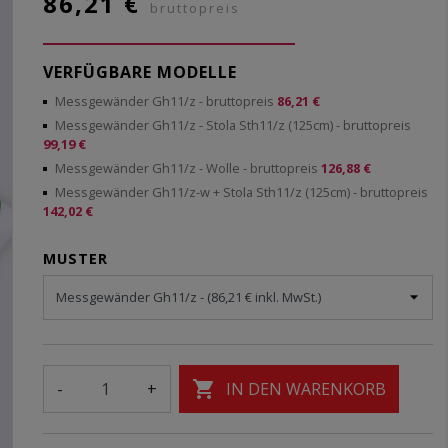
86,21 €
bruttopreis
VERFÜGBARE MODELLE
Messgewänder Gh11/z
- bruttopreis
86,21 €
Messgewänder Gh11/z - Stola Sth11/z (125cm)
- bruttopreis
99,19 €
Messgewänder Gh11/z - Wolle
- bruttopreis
126,88 €
Messgewänder Gh11/z-w + Stola Sth11/z (125cm)
- bruttopreis
142,02 €
MUSTER

-
+
IN DEN WARENKORB