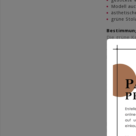
Modell auc
ästhetisch
grüne Stol
Bestimmun
Die grüne Ka
auch an Sonn
Wahl für Fei
betonen.
Stickerei
Die gestickt
ausdruckssta
Stickmuster
Zelebration.
Stola
Das Modell i
liturgisches
harmonischen