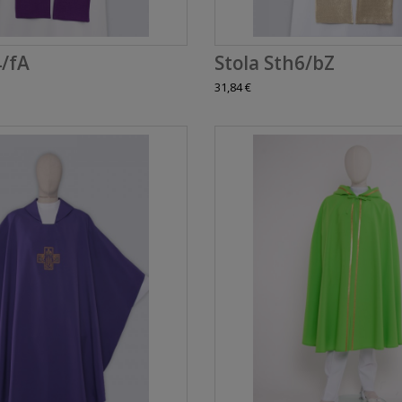
4/fA
Stola Sth6/bZ
31,84 €