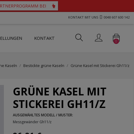
PARTNERPROGRAMM BEI
KONTAKT MIT UNS
0048 607 600 142
TELLUNGEN
KONTAKT
0
ts und Westen für Priester
tartücher mit durchbrochenem Motiv
her mit Guipure-Spitze
che Kaseln
Bestickte grüne Kaseln
Grüne Kasel mit Stickerei Gh11/z
GRÜNE KASEL MIT
STICKEREI GH11/Z
AUSGEWÄHLTES MODELL / MUSTER:
Messgewänder Gh11/z