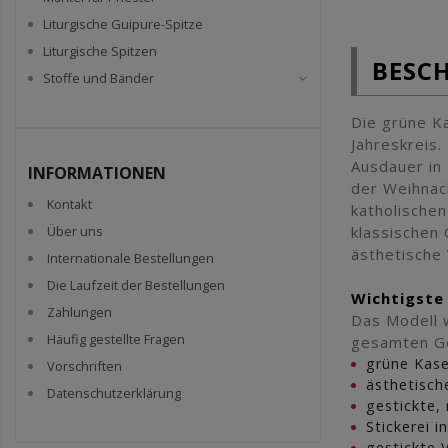
Liturgische Guipure-Spitze
Liturgische Spitzen
BESC
Stoffe und Bänder
Die grüne Ka
Jahreskreis.
Ausdauer in 
INFORMATIONEN
der Weihnach
Kontakt
katholische
klassischen 
Über uns
ästhetische
Internationale Bestellungen
Die Laufzeit der Bestellungen
Wichtigste
Zahlungen
Das Modell w
Häufig gestellte Fragen
gesamten G
grüne Kase
Vorschriften
ästhetisch
Datenschutzerklärung
gestickte,
Stickerei i
gestickte 