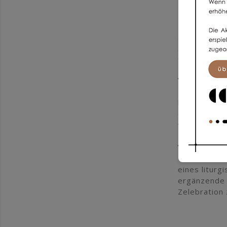
Material
Die Kasel wu
gut fällt un
gesamten Fa
die ein lit
Warum dies
Die Kasel Gh
klassischem
der Möglichk
wichtige Zel
Was zur Ka
Um ein stimm
eines litur
ergänzende 
Zelebration