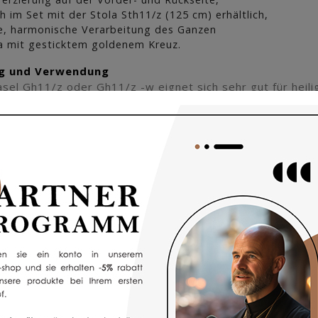
h im Set mit der Stola Sth11/z (125 cm) erhältlich,
e, harmonische Verarbeitung des Ganzen
a mit gesticktem goldenem Kreuz.
g und Verwendung
sel Gh11/z oder Gh11/z -w eignet sich sehr gut für heil
tagen, wenn die liturgischen Vorschriften keine andere 
ern, die Hoffnung, geistliches Leben, Wachstum im Glaube
en Ornamente mit der Symbolik der Liturgie der römisch-k
rken, feierlichen Charakter. Die Kasel ist mit einer Sticke
 mit hellen Akzenten hebt sich elegant vom grünen Gewan
 Die Stickerei lässt die Kasel während der Liturgie klassi
st auch im Set mit der 125 cm langen Stola Sth11/z erhält
 Set bildet. Die Stola ergänzt den festlichen Charakter 
 Sets für die Zelebration. Die Variante mit der Stola St